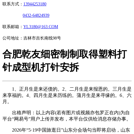
联系方式：
13944253180
0432-64824939
联系邮箱：
YL3180@163.COM
公司地址：吉林市吉长南线98号
合肥乾友细密制制取得塑料打
针成型机打针安拆
1、正月生是来还债的。2、二月生是来报恩的。三月生是
来享福的。4、四月生是来历练的。蒲月生是来寻缘的。6、六
月。
出格声明：以上内容(若有图片或视频亦包罗正在内)为自
平台“网易号”用户上传并发布，本平台仅供给消息存储办事。
2026年“5·19中国旅逛日”山东分会场勾当即将启动，山东