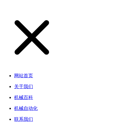
网站首页
关于我们
机械百科
机械自动化
联系我们