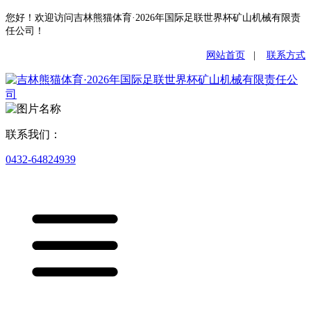
您好！欢迎访问吉林熊猫体育·2026年国际足联世界杯矿山机械有限责
任公司！
网站首页
|
联系方式
联系我们：
0432-64824939