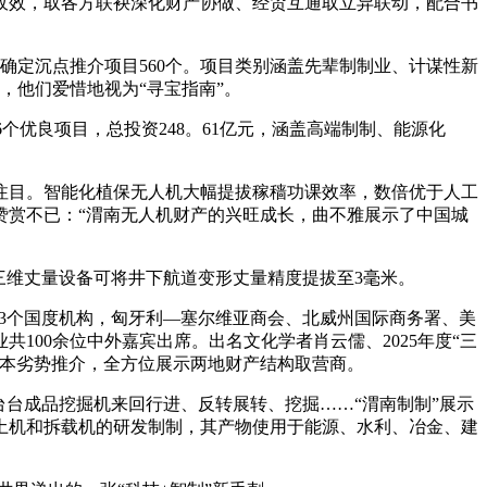
效，取各方联袂深化财产协做、经贸互通取立异联动，配合书
，共确定沉点推介项目560个。项目类别涵盖先辈制制业、计谋性新
，他们爱惜地视为“寻宝指南”。
个优良项目，总投资248。61亿元，涵盖高端制制、能源化
目。智能化植保无人机大幅提拔稼穑功课效率，数倍优于人工
赞赏不已：“渭南无人机财产的兴旺成长，曲不雅展示了中国城
维丈量设备可将井下航道变形丈量精度提拔至3毫米。
等3个国度机构，匈牙利—塞尔维亚商会、北威州国际商务署、美
100余位中外嘉宾出席。出名文化学者肖云儒、2025年度“三
资本劣势推介，全方位展示两地财产结构取营商。
台成品挖掘机来回行进、反转展转、挖掘……“渭南制制”展示
土机和拆载机的研发制制，其产物使用于能源、水利、冶金、建