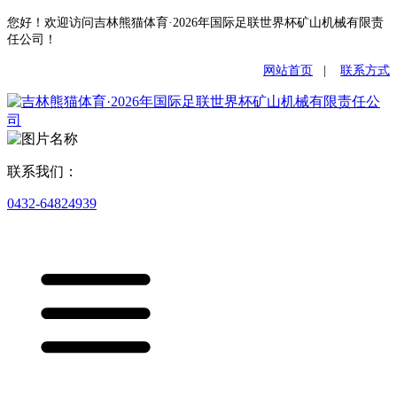
您好！欢迎访问吉林熊猫体育·2026年国际足联世界杯矿山机械有限责
任公司！
网站首页
|
联系方式
联系我们：
0432-64824939