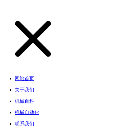
网站首页
关于我们
机械百科
机械自动化
联系我们