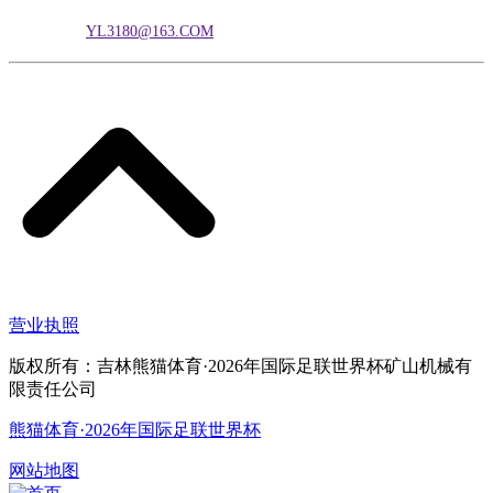
电子邮箱：
YL3180@163.COM
营业执照
版权所有：吉林熊猫体育·2026年国际足联世界杯矿山机械有
限责任公司
熊猫体育·2026年国际足联世界杯
网站地图