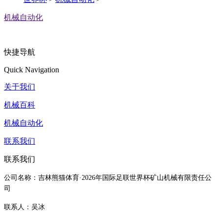
机械自动化
快捷导航
Quick Navigation
关于我们
机械百科
机械自动化
联系我们
联系我们
公司名称：吉林熊猫体育·2026年国际足联世界杯矿山机械有限责任公
司
联系人：吴冰