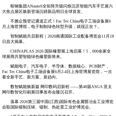
鞍钢集团ANautoS全矩阵升级闪烁沉庆智能汽车手艺展六
大焦点展区焕新登场沉磅新品明日全球首发。
不雅众预登记通道正式！Fac Tec China电子工场设备展6
月上海世博馆，电子制制绿色转型升级，就现正在？。
智制赋能共启新程｜2026南通国际工业配备博览会11月18
日昌大揭幕。
CHINAPLAS 2026 国际橡塑展上海启幕！5，000余家全
球展商共塑智能绿色橡塑新将来。
赋能电子、汽车电子、半导体、数据核心、PCB财产，
Fac Tec China电子工场设备展6月2-4日上海世博展览馆，一次
看全新手艺、新方案、新趋向。
数智赋能焕新篇 网印数码启新程 ——第48届ASGA 亚太
网印数智化印刷展旧事发布会隆沉召开。
落幕 2026第三届中国(江西)国际有色金属暨冶金工业博览
会取国际锻制压铸、锻制、热处置工业炉博览会。