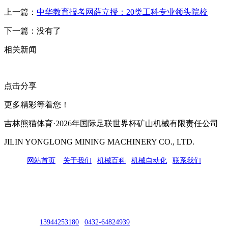
上一篇：
中华教育报考网薛立授：20类工科专业领头院校
下一篇：没有了
相关新闻
点击分享
更多精彩等着您！
吉林熊猫体育·2026年国际足联世界杯矿山机械有限责任公司
JILIN YONGLONG MINING MACHINERY CO., LTD.
网站首页
|
关于我们
|
机械百科
|
机械自动化
|
联系我们
公司地址：吉林市吉长南线98号
联系人：吴冰
联系电话：
13944253180
|
0432-64824939