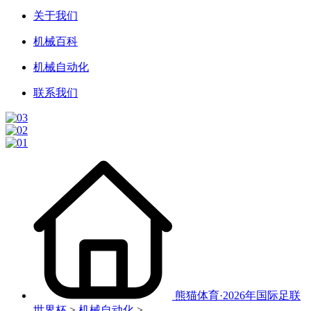
关于我们
机械百科
机械自动化
联系我们
熊猫体育·2026年国际足联
世界杯
>
机械自动化
>