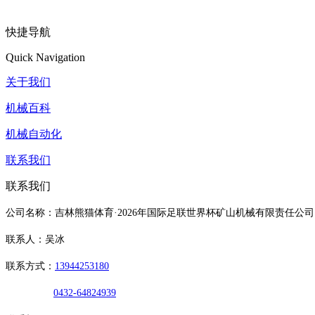
快捷导航
Quick Navigation
关于我们
机械百科
机械自动化
联系我们
联系我们
公司名称：吉林熊猫体育·2026年国际足联世界杯矿山机械有限责任公司
联系人：吴冰
联系方式：
13944253180
0432-64824939